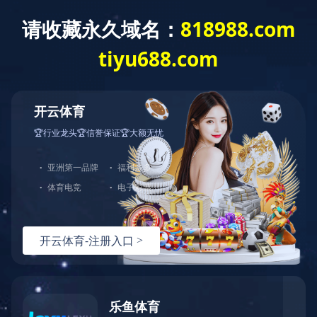
开云体育
招商热线：400-678-
开云体育-开云
(中国)体育文
化官方网站