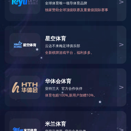
当前位置 >
开云体育
>
产品目录
>
产品展示
>
农业机械润系列
>
润
润园农业机械润滑油
简短介绍：润园农业机械润滑油