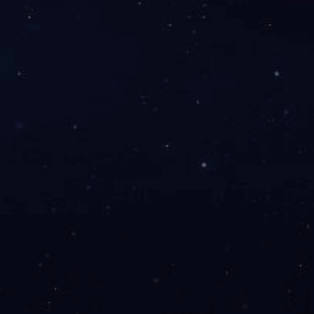
分享到：
微信公众平台
58