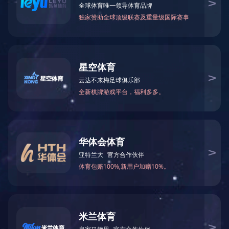
当前位置 >
开云体育
>
产品目录
>
产品展示
>
车管家摩托车用油
>
4冲程专用机油
简短介绍：4冲程专用机油