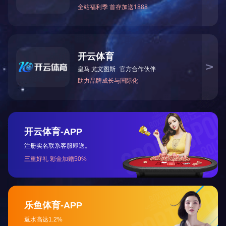
4冲程专用机油