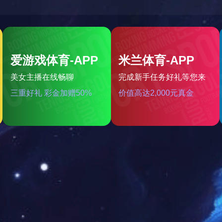
润田农业机械润滑油
润田农业机械润滑油