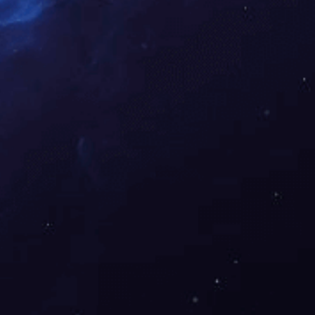
润霸专用机油
4冲程专用机油