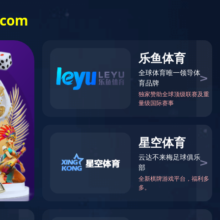
加盟中心
联系我们