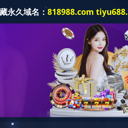
招商热线：400-678-7158
开云体育
|
在线咨询
|
设为开云体育
体育-开云
产品展示
企业新闻
产品知识
国)体育文
方网站