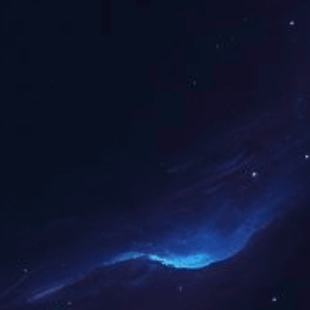
奔祥摩托车机油
力霸重载三轮车专用机油