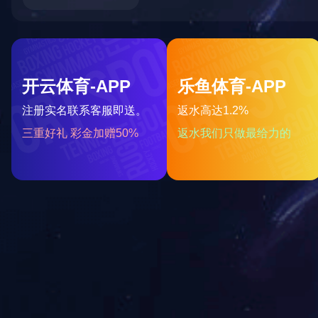
微盛L-HM46