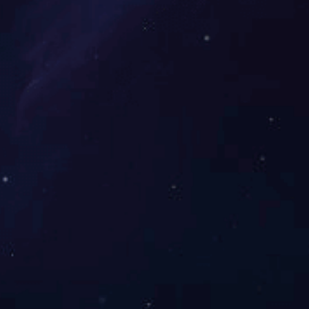
重载三轮车专用
大力神
齿轮油
抗磨液压油
4
]页 [
84
]条内容 当前是第[
1
]页
开云体育 | 上一页 |
[ 下一页 ]
|
[ 最
知识
|
加盟中心
|
联系我们
|